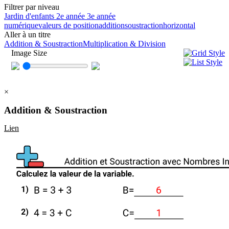
Filtrer par niveau
Jardin d'enfants
2e année
3e année
numérique
valeurs de position
addition
soustraction
horizontal
Aller à un titre
Addition & Soustraction
Multiplication & Division
Image Size
×
Addition & Soustraction
Lien