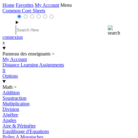
Home
Favorites
My Account
Menu
Common Core Sheets
connexion
x
Panneau des enseignants
>
My Account
Distance Learning Assignments
fr
Options
Math
>
Addition
Soustraction
Multiplication
Division
Algèbre
Angles
Aire & Périmètre
Equilibrage d'Equations
Boîtes A Moustaches