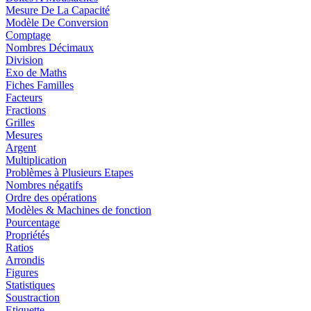
Mesure De La Capacité
Modèle De Conversion
Comptage
Nombres Décimaux
Division
Exo de Maths
Fiches Familles
Facteurs
Fractions
Grilles
Mesures
Argent
Multiplication
Problèmes à Plusieurs Etapes
Nombres négatifs
Ordre des opérations
Modèles & Machines de fonction
Pourcentage
Propriétés
Ratios
Arrondis
Figures
Statistiques
Soustraction
Etiquette