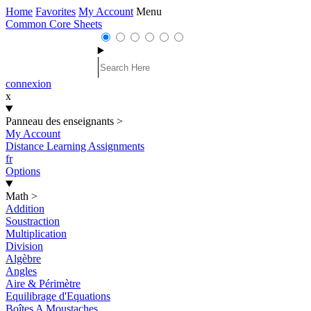
Home
Favorites
My Account
Menu
Common Core Sheets
connexion
x
Panneau des enseignants
>
My Account
Distance Learning Assignments
fr
Options
Math
>
Addition
Soustraction
Multiplication
Division
Algèbre
Angles
Aire & Périmètre
Equilibrage d'Equations
Boîtes A Moustaches