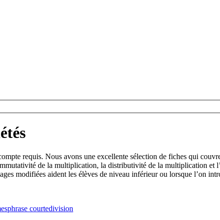
étés
 compte requis. Nous avons une excellente sélection de fiches qui couvr
commutativité de la multiplication, la distributivité de la multiplication e
pages modifiées aident les élèves de niveau inférieur ou lorsque l’on intr
mes
phrase courte
division