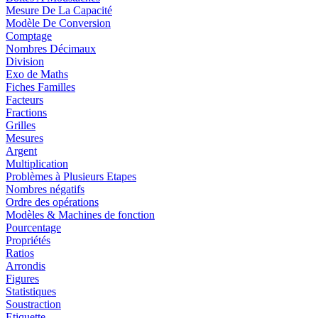
Mesure De La Capacité
Modèle De Conversion
Comptage
Nombres Décimaux
Division
Exo de Maths
Fiches Familles
Facteurs
Fractions
Grilles
Mesures
Argent
Multiplication
Problèmes à Plusieurs Etapes
Nombres négatifs
Ordre des opérations
Modèles & Machines de fonction
Pourcentage
Propriétés
Ratios
Arrondis
Figures
Statistiques
Soustraction
Etiquette