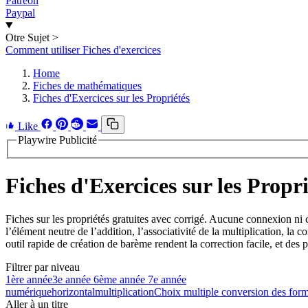
Patreon
Paypal
Otre Sujet
>
Comment utiliser Fiches d'exercices
Home
Fiches de mathématiques
Fiches d'Exercices sur les Propriétés
Like
Playwire Publicité
Fiches d'Exercices sur les Propri
Fiches sur les propriétés gratuites avec corrigé. Aucune connexion ni
l’élément neutre de l’addition, l’associativité de la multiplication, la 
outil rapide de création de barème rendent la correction facile, et des 
Filtrer par niveau
1ère année
3e année
6ème année
7e année
numérique
horizontal
multiplication
Choix multiple
conversion des for
Aller à un titre