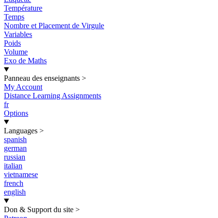
Température
Temps
Nombre et Placement de Virgule
Variables
Poids
Volume
Exo de Maths
Panneau des enseignants
>
My Account
Distance Learning Assignments
fr
Options
Languages
>
spanish
german
russian
italian
vietnamese
french
english
Don & Support du site
>