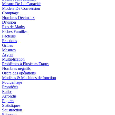
Mesure De La Capacité
Modèle De Conversion
Comptage
Nombres Décimaux
Division
Exo de Maths
Fiches Familles
Facteurs
Fractions
Grilles
Mesures
Argent
Multiplication
Problèmes à Plusieurs Etapes
Nombres négatifs
Ordre des opérations
Modèles & Machines de fonction
Pourcentage
Propriétés
Ratios
Arrondis
Figures
Statistiques
Soustraction
Etiquette