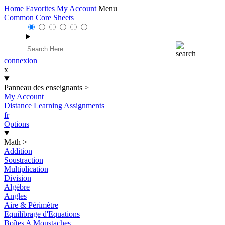
Home
Favorites
My Account
Menu
Common Core Sheets
connexion
x
Panneau des enseignants
>
My Account
Distance Learning Assignments
fr
Options
Math
>
Addition
Soustraction
Multiplication
Division
Algèbre
Angles
Aire & Périmètre
Equilibrage d'Equations
Boîtes A Moustaches