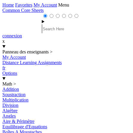
Home
Favorites
My Account
Menu
Common Core Sheets
connexion
x
Panneau des enseignants
>
My Account
Distance Learning Assignments
fr
Options
Math
>
Addition
Soustraction
Multiplication
Division
Algèbre
Angles
Aire & Périmètre
Equilibrage d'Equations
Boîtes A Moustaches