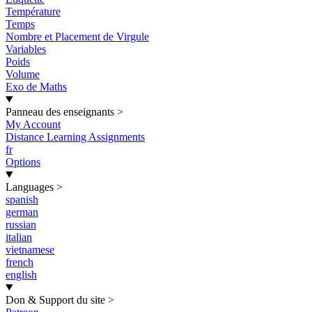
Température
Temps
Nombre et Placement de Virgule
Variables
Poids
Volume
Exo de Maths
Panneau des enseignants
>
My Account
Distance Learning Assignments
fr
Options
Languages
>
spanish
german
russian
italian
vietnamese
french
english
Don & Support du site
>