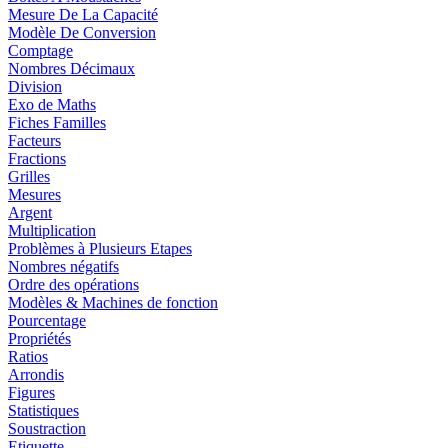
Mesure De La Capacité
Modèle De Conversion
Comptage
Nombres Décimaux
Division
Exo de Maths
Fiches Familles
Facteurs
Fractions
Grilles
Mesures
Argent
Multiplication
Problèmes à Plusieurs Etapes
Nombres négatifs
Ordre des opérations
Modèles & Machines de fonction
Pourcentage
Propriétés
Ratios
Arrondis
Figures
Statistiques
Soustraction
Etiquette