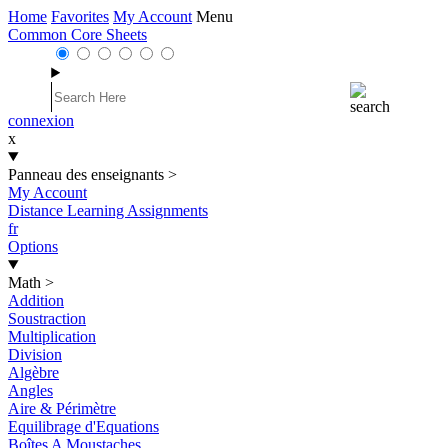
Home
Favorites
My Account
Menu
Common Core Sheets
connexion
x
Panneau des enseignants
>
My Account
Distance Learning Assignments
fr
Options
Math
>
Addition
Soustraction
Multiplication
Division
Algèbre
Angles
Aire & Périmètre
Equilibrage d'Equations
Boîtes A Moustaches