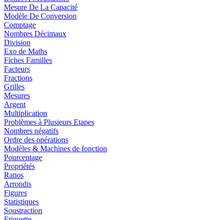
Mesure De La Capacité
Modèle De Conversion
Comptage
Nombres Décimaux
Division
Exo de Maths
Fiches Familles
Facteurs
Fractions
Grilles
Mesures
Argent
Multiplication
Problèmes à Plusieurs Etapes
Nombres négatifs
Ordre des opérations
Modèles & Machines de fonction
Pourcentage
Propriétés
Ratios
Arrondis
Figures
Statistiques
Soustraction
Etiquette