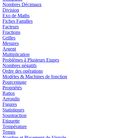
Nombres Décimaux
Division
Exo de Maths
Fiches Familles
Facteurs
Fractions
Grilles
Mesures
Argent
Multiplication
Problèmes à Plusieurs Etapes
Nombres négatifs
Ordre des opérations
Modèles & Machines de fonction
Pourcentage
Propriétés
Ratios
Arrondis
Figures
Statistiques
Soustraction
Etiquette
Température
Temps
Nombre et Placement de Virgule