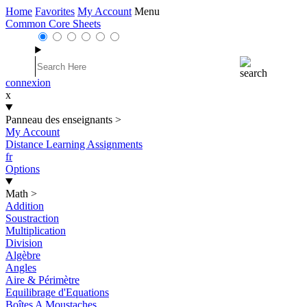
Home
Favorites
My Account
Menu
Common Core Sheets
connexion
x
Panneau des enseignants
>
My Account
Distance Learning Assignments
fr
Options
Math
>
Addition
Soustraction
Multiplication
Division
Algèbre
Angles
Aire & Périmètre
Equilibrage d'Equations
Boîtes A Moustaches