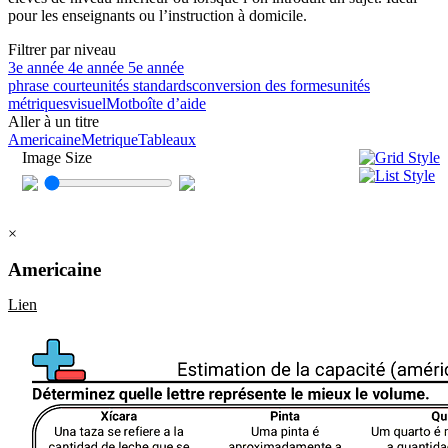
pour les enseignants ou l’instruction à domicile.
Filtrer par niveau
3e année
4e année
5e année
phrase courte
unités standards
conversion des formes
unités
métriques
visuel
Mot
boîte d’aide
Aller à un titre
Americaine
Metrique
Tableaux
Image Size
×
Americaine
Lien