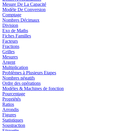
Mesure De La Capacité
Modèle De Conversion
Comptage
Nombres Décimaux
Division
Exo de Maths
Fiches Familles
Facteurs
Fractions
Grilles
Mesures
Argent
Multiplication
Problèmes à Plusieurs Etapes
Nombres négatifs
Ordre des opérations
Modèles & Machines de fonction
Pourcentage
Propriétés
Ratios
Arrondis
Figures
Statistiques
Soustraction
Etiquette