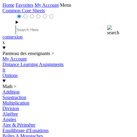
Home
Favorites
My Account
Menu
Common Core Sheets
connexion
x
Panneau des enseignants
>
My Account
Distance Learning Assignments
fr
Options
Math
>
Addition
Soustraction
Multiplication
Division
Algèbre
Angles
Aire & Périmètre
Equilibrage d'Equations
Boîtes A Moustaches