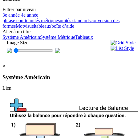
Filtrer par niveau
3e année
4e année
phrase courte
unités métriques
unités standards
conversion des
formes
Mot
visuel
tableaux
boîte d’aide
Aller à un titre
Système Américain
Système Métrique
Tableaux
Image Size
×
Système Américain
Lien