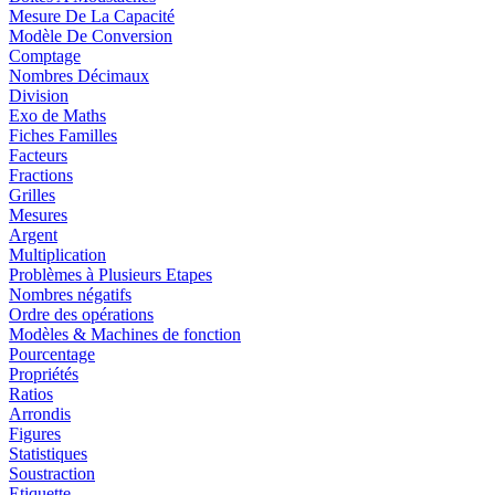
Mesure De La Capacité
Modèle De Conversion
Comptage
Nombres Décimaux
Division
Exo de Maths
Fiches Familles
Facteurs
Fractions
Grilles
Mesures
Argent
Multiplication
Problèmes à Plusieurs Etapes
Nombres négatifs
Ordre des opérations
Modèles & Machines de fonction
Pourcentage
Propriétés
Ratios
Arrondis
Figures
Statistiques
Soustraction
Etiquette