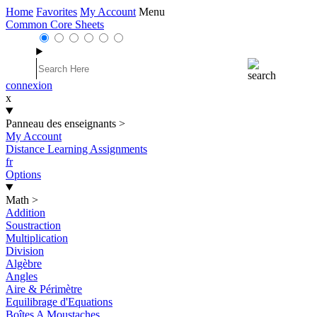
Home
Favorites
My Account
Menu
Common Core Sheets
connexion
x
Panneau des enseignants
>
My Account
Distance Learning Assignments
fr
Options
Math
>
Addition
Soustraction
Multiplication
Division
Algèbre
Angles
Aire & Périmètre
Equilibrage d'Equations
Boîtes A Moustaches