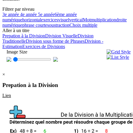
Filtrer par niveau
3e année
4e année
5e année
6ème année
numérique
horizontal
exercices
visuel
vertical
Mot
multiplication
droite
numérique
phrase courte
soustraction
Choix multiple
Aller à un titre
Prepation à la Division
Division Visuelle
Division
Traditionelle
Division sous forme de Phrases
Division -
Estimation
Exercices de Divisions
Image Size
×
Prepation à la Division
Lien