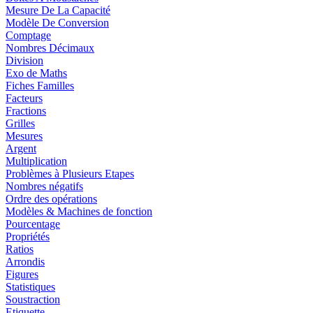
Mesure De La Capacité
Modèle De Conversion
Comptage
Nombres Décimaux
Division
Exo de Maths
Fiches Familles
Facteurs
Fractions
Grilles
Mesures
Argent
Multiplication
Problèmes à Plusieurs Etapes
Nombres négatifs
Ordre des opérations
Modèles & Machines de fonction
Pourcentage
Propriétés
Ratios
Arrondis
Figures
Statistiques
Soustraction
Etiquette