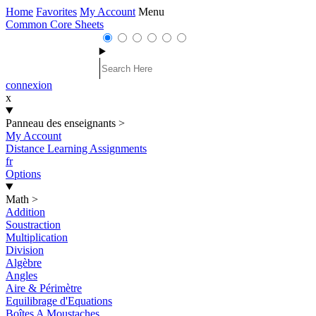
Home
Favorites
My Account
Menu
Common Core Sheets
connexion
x
Panneau des enseignants
>
My Account
Distance Learning Assignments
fr
Options
Math
>
Addition
Soustraction
Multiplication
Division
Algèbre
Angles
Aire & Périmètre
Equilibrage d'Equations
Boîtes A Moustaches