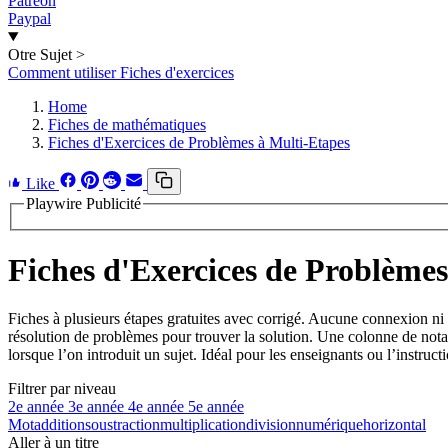
Patreon
Paypal
Otre Sujet
>
Comment utiliser Fiches d'exercices
Home
Fiches de mathématiques
Fiches d'Exercices de Problèmes à Multi-Etapes
Like
Playwire Publicité
Fiches d'Exercices de Problèmes
Fiches à plusieurs étapes gratuites avec corrigé. Aucune connexion ni 
résolution de problèmes pour trouver la solution. Une colonne de notati
lorsque l’on introduit un sujet. Idéal pour les enseignants ou l’instruct
Filtrer par niveau
2e année
3e année
4e année
5e année
Mot
addition
soustraction
multiplication
division
numérique
horizontal
Aller à un titre