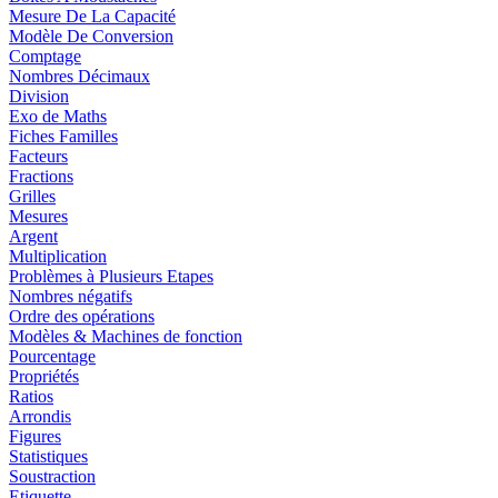
Mesure De La Capacité
Modèle De Conversion
Comptage
Nombres Décimaux
Division
Exo de Maths
Fiches Familles
Facteurs
Fractions
Grilles
Mesures
Argent
Multiplication
Problèmes à Plusieurs Etapes
Nombres négatifs
Ordre des opérations
Modèles & Machines de fonction
Pourcentage
Propriétés
Ratios
Arrondis
Figures
Statistiques
Soustraction
Etiquette