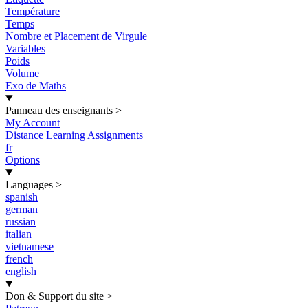
Température
Temps
Nombre et Placement de Virgule
Variables
Poids
Volume
Exo de Maths
Panneau des enseignants
>
My Account
Distance Learning Assignments
fr
Options
Languages
>
spanish
german
russian
italian
vietnamese
french
english
Don & Support du site
>