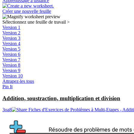
Apprentissage à distance
Créer une nouvelle feuille
Sélectionnez une feuille de travail
>
Version 1
Version 2
Version 3
Version 4
Version 5
Version 6
Version 7
Version 8
Version 9
Version 10
Attrapez-les tous
Pin It
Addition, soustraction, multiplication et division
3oa8