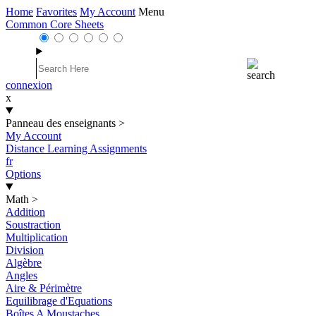
Home
Favorites
My Account
Menu
Common Core Sheets
connexion
x
Panneau des enseignants
>
My Account
Distance Learning Assignments
fr
Options
Math
>
Addition
Soustraction
Multiplication
Division
Algèbre
Angles
Aire & Périmètre
Equilibrage d'Equations
Boîtes A Moustaches