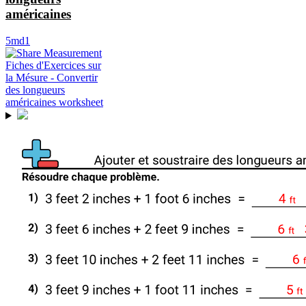
américaines
5md1