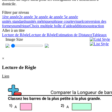
domicile.
Filtrer par niveau
1ère année
2e année
3e année
4e année
5e année
unités standards
unités métriques
phrase courte
visuel
conversion des
formes
numérique
Choix multiple
boîte d’aide
addition
soustraction
Aller à un titre
Lecture de Règle
Lecture de Règle
Estimation de Distance
Tableaux
Image Size
×
Lecture de Règle
Lien