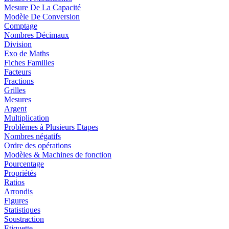
Mesure De La Capacité
Modèle De Conversion
Comptage
Nombres Décimaux
Division
Exo de Maths
Fiches Familles
Facteurs
Fractions
Grilles
Mesures
Argent
Multiplication
Problèmes à Plusieurs Etapes
Nombres négatifs
Ordre des opérations
Modèles & Machines de fonction
Pourcentage
Propriétés
Ratios
Arrondis
Figures
Statistiques
Soustraction
Etiquette