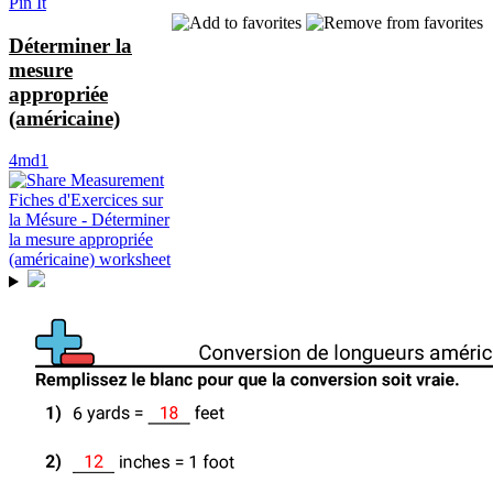
Pin It
Déterminer la
mesure
appropriée
(américaine)
4md1