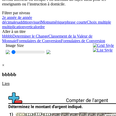
enseignants ou l’instruction à domicile.
Filtrer par niveau
2e année
4e année
décimales
addition
visuel
Mot
numérique
phrase courte
Choix multiple
multiplication
vertical
ordre
Aller à un titre
bbbbb
Determiner le Change
Classement de la Valeur de
Monnaie
Formulaires de Conversion
Formulaires de Conversion
Image Size
×
bbbbb
Lien