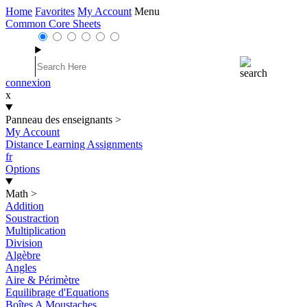
Home
Favorites
My Account
Menu
Common Core Sheets
connexion
x
Panneau des enseignants
>
My Account
Distance Learning Assignments
fr
Options
Math
>
Addition
Soustraction
Multiplication
Division
Algèbre
Angles
Aire & Périmètre
Equilibrage d'Equations
Boîtes A Moustaches