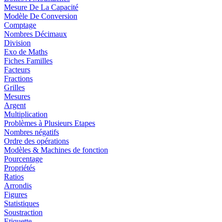
Mesure De La Capacité
Modèle De Conversion
Comptage
Nombres Décimaux
Division
Exo de Maths
Fiches Familles
Facteurs
Fractions
Grilles
Mesures
Argent
Multiplication
Problèmes à Plusieurs Etapes
Nombres négatifs
Ordre des opérations
Modèles & Machines de fonction
Pourcentage
Propriétés
Ratios
Arrondis
Figures
Statistiques
Soustraction
Etiquette