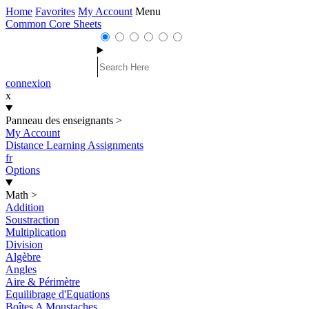
Home
Favorites
My Account
Menu
Common Core Sheets
connexion
x
Panneau des enseignants
>
My Account
Distance Learning Assignments
fr
Options
Math
>
Addition
Soustraction
Multiplication
Division
Algèbre
Angles
Aire & Périmètre
Equilibrage d'Equations
Boîtes A Moustaches