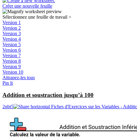
Créer une nouvelle feuille
Sélectionnez une feuille de travail
>
Version 1
Version 2
Version 3
Version 4
Version 5
Version 6
Version 7
Version 8
Version 9
Version 10
Attrapez-les tous
Pin It
Addition et soustraction jusqu’à 100
2nbt5