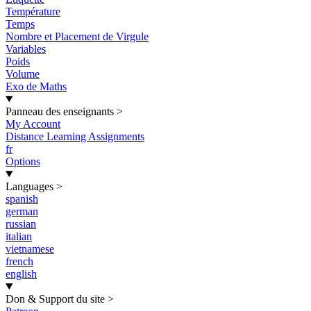
Température
Temps
Nombre et Placement de Virgule
Variables
Poids
Volume
Exo de Maths
Panneau des enseignants
>
My Account
Distance Learning Assignments
fr
Options
Languages
>
spanish
german
russian
italian
vietnamese
french
english
Don & Support du site
>