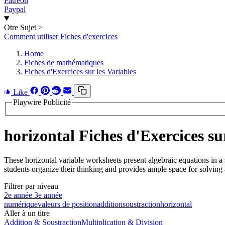
Patreon
Paypal
Otre Sujet
>
Comment utiliser Fiches d'exercices
Home
Fiches de mathématiques
Fiches d'Exercices sur les Variables
Like
Playwire Publicité
horizontal Fiches d'Exercices su
These horizontal variable worksheets present algebraic equations in a 
students organize their thinking and provides ample space for solving 
Filtrer par niveau
2e année
3e année
numérique
valeurs de position
addition
soustraction
horizontal
Aller à un titre
Addition & Soustraction
Multiplication & Division