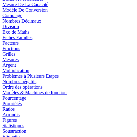
Mesure De La Capacité
Modèle De Conversion
Comptage
Nombres Décimaux
Division
Exo de Maths
Fiches Familles
Facteurs
Fractions
Grilles
Mesures
Argent
Multiplication
Problèmes à Plusieurs Etapes
Nombres négatifs
Ordre des opérations
Modèles & Machines de fonction
Pourcentage
Propriétés
Ratios
Arrondis
Figures
Statistiques
Soustraction
Etiquette