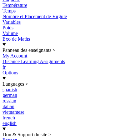
Température
Temps
Nombre et Placement de Virgule
Variables
Poids
Volume
Exo de Maths
Panneau des enseignants
>
My Account
Distance Learning Assignments
fr
Options
Languages
>
spanish
german
russian
italian
vietnamese
french
english
Don & Support du site
>