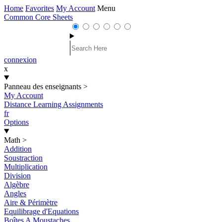
Home
Favorites
My Account
Menu
Common Core Sheets
connexion
x
Panneau des enseignants
>
My Account
Distance Learning Assignments
fr
Options
Math
>
Addition
Soustraction
Multiplication
Division
Algèbre
Angles
Aire & Périmètre
Equilibrage d'Equations
Boîtes A Moustaches