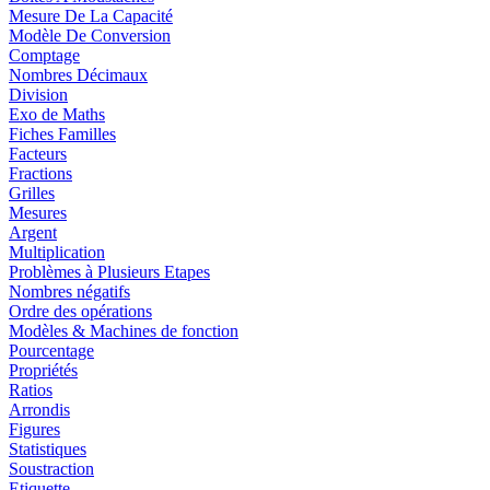
Mesure De La Capacité
Modèle De Conversion
Comptage
Nombres Décimaux
Division
Exo de Maths
Fiches Familles
Facteurs
Fractions
Grilles
Mesures
Argent
Multiplication
Problèmes à Plusieurs Etapes
Nombres négatifs
Ordre des opérations
Modèles & Machines de fonction
Pourcentage
Propriétés
Ratios
Arrondis
Figures
Statistiques
Soustraction
Etiquette