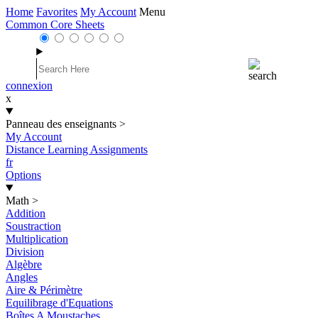
Home
Favorites
My Account
Menu
Common Core Sheets
connexion
x
Panneau des enseignants
>
My Account
Distance Learning Assignments
fr
Options
Math
>
Addition
Soustraction
Multiplication
Division
Algèbre
Angles
Aire & Périmètre
Equilibrage d'Equations
Boîtes A Moustaches