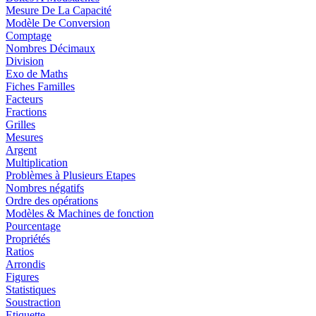
Mesure De La Capacité
Modèle De Conversion
Comptage
Nombres Décimaux
Division
Exo de Maths
Fiches Familles
Facteurs
Fractions
Grilles
Mesures
Argent
Multiplication
Problèmes à Plusieurs Etapes
Nombres négatifs
Ordre des opérations
Modèles & Machines de fonction
Pourcentage
Propriétés
Ratios
Arrondis
Figures
Statistiques
Soustraction
Etiquette