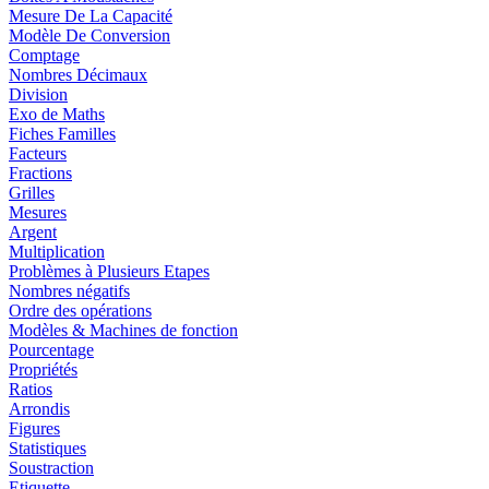
Mesure De La Capacité
Modèle De Conversion
Comptage
Nombres Décimaux
Division
Exo de Maths
Fiches Familles
Facteurs
Fractions
Grilles
Mesures
Argent
Multiplication
Problèmes à Plusieurs Etapes
Nombres négatifs
Ordre des opérations
Modèles & Machines de fonction
Pourcentage
Propriétés
Ratios
Arrondis
Figures
Statistiques
Soustraction
Etiquette