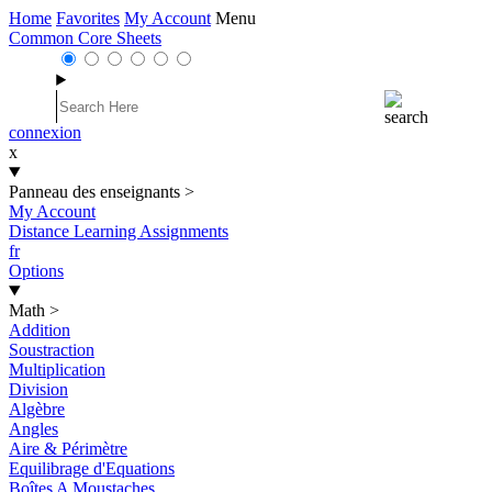
Home
Favorites
My Account
Menu
Common Core Sheets
connexion
x
Panneau des enseignants
>
My Account
Distance Learning Assignments
fr
Options
Math
>
Addition
Soustraction
Multiplication
Division
Algèbre
Angles
Aire & Périmètre
Equilibrage d'Equations
Boîtes A Moustaches