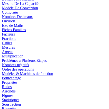
Mesure De La Capacité
Modèle De Conversion
Comptage
Nombres Décimaux
Division
Exo de Maths
Fiches Familles
Facteurs
Fractions
Grilles
Mesures
Argent
Multiplication
Problèmes à Plusieurs Etapes
Nombres négatifs
Ordre des opérations
Modèles & Machines de fonction
Pourcentage
Propriétés
Ratios
Arrondis
Figures
Statistiques
Soustraction
Etiquette