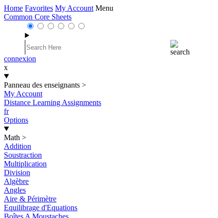
Home
Favorites
My Account
Menu
Common Core Sheets
connexion
x
Panneau des enseignants
>
My Account
Distance Learning Assignments
fr
Options
Math
>
Addition
Soustraction
Multiplication
Division
Algèbre
Angles
Aire & Périmètre
Equilibrage d'Equations
Boîtes A Moustaches