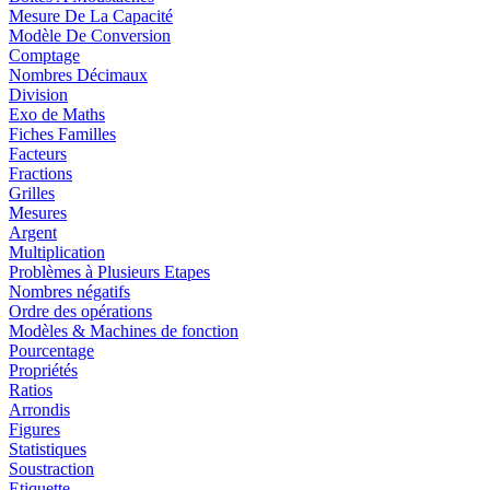
Mesure De La Capacité
Modèle De Conversion
Comptage
Nombres Décimaux
Division
Exo de Maths
Fiches Familles
Facteurs
Fractions
Grilles
Mesures
Argent
Multiplication
Problèmes à Plusieurs Etapes
Nombres négatifs
Ordre des opérations
Modèles & Machines de fonction
Pourcentage
Propriétés
Ratios
Arrondis
Figures
Statistiques
Soustraction
Etiquette