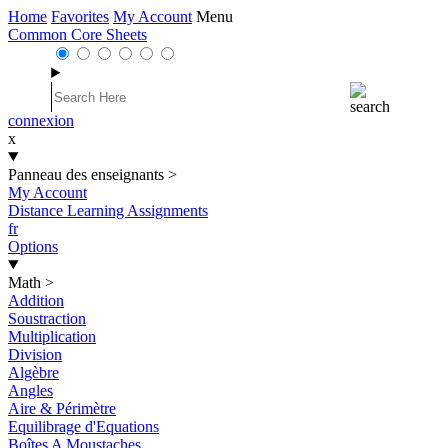
Home
Favorites
My Account
Menu
Common Core Sheets
connexion
x
Panneau des enseignants
>
My Account
Distance Learning Assignments
fr
Options
Math
>
Addition
Soustraction
Multiplication
Division
Algèbre
Angles
Aire & Périmètre
Equilibrage d'Equations
Boîtes A Moustaches