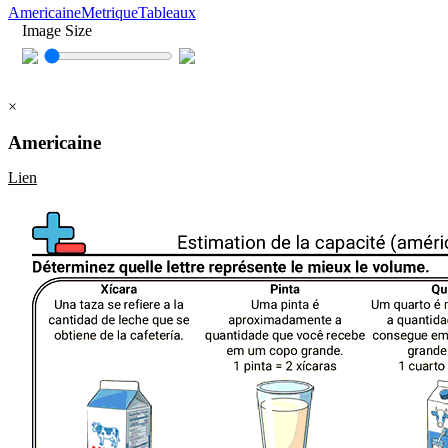
Americaine
Metrique
Tableaux
Image Size
×
Americaine
Lien