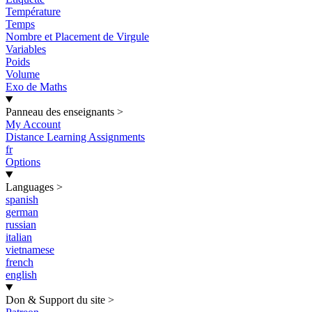
Température
Temps
Nombre et Placement de Virgule
Variables
Poids
Volume
Exo de Maths
Panneau des enseignants
>
My Account
Distance Learning Assignments
fr
Options
Languages
>
spanish
german
russian
italian
vietnamese
french
english
Don & Support du site
>