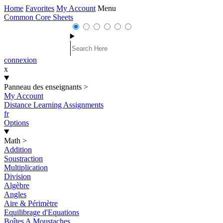
Home
Favorites
My Account
Menu
Common Core Sheets
connexion
x
Panneau des enseignants
>
My Account
Distance Learning Assignments
fr
Options
Math
>
Addition
Soustraction
Multiplication
Division
Algèbre
Angles
Aire & Périmètre
Equilibrage d'Equations
Boîtes A Moustaches