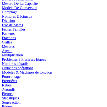
Mesure De La Capacité
Modèle De Conversion
Comptage
Nombres Décimaux
Division
Exo de Maths
Fiches Familles
Facteurs
Fractions
Grilles
Mesures
Argent
Multiplication
Problèmes à Plusieurs Etapes
Nombres négatifs
Ordre des opérations
Modèles & Machines de fonction
Pourcentage
Propriétés
Ratios
Arrondis
Figures
Statistiques
Soustraction
Etiquette