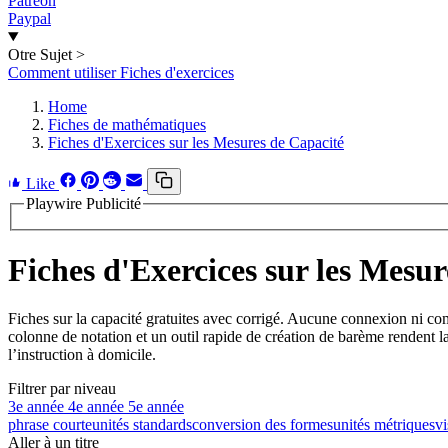
Patreon
Paypal
Otre Sujet
>
Comment utiliser Fiches d'exercices
Home
Fiches de mathématiques
Fiches d'Exercices sur les Mesures de Capacité
Like
Playwire Publicité
Fiches d'Exercices sur les Mesu
Fiches sur la capacité gratuites avec corrigé. Aucune connexion ni comp
colonne de notation et un outil rapide de création de barème rendent la 
l’instruction à domicile.
Filtrer par niveau
3e année
4e année
5e année
phrase courte
unités standards
conversion des formes
unités métriques
vi
Aller à un titre