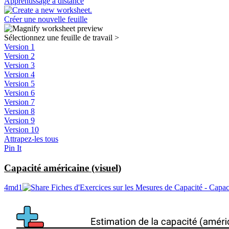
Apprentissage à distance
Créer une nouvelle feuille
Sélectionnez une feuille de travail
>
Version 1
Version 2
Version 3
Version 4
Version 5
Version 6
Version 7
Version 8
Version 9
Version 10
Attrapez-les tous
Pin It
Capacité américaine (visuel)
4md1