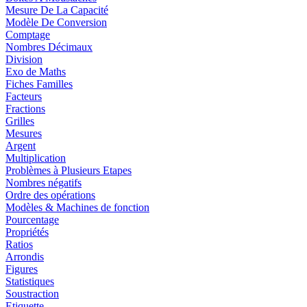
Mesure De La Capacité
Modèle De Conversion
Comptage
Nombres Décimaux
Division
Exo de Maths
Fiches Familles
Facteurs
Fractions
Grilles
Mesures
Argent
Multiplication
Problèmes à Plusieurs Etapes
Nombres négatifs
Ordre des opérations
Modèles & Machines de fonction
Pourcentage
Propriétés
Ratios
Arrondis
Figures
Statistiques
Soustraction
Etiquette