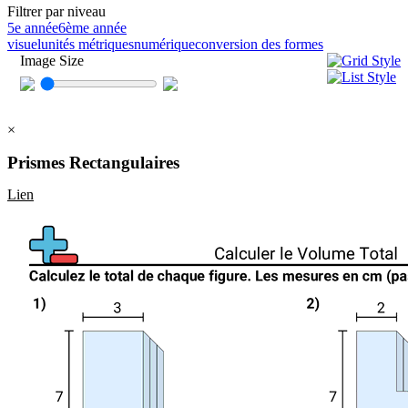
Filtrer par niveau
5e année
6ème année
visuel
unités métriques
numérique
conversion des formes
Image Size
×
Prismes Rectangulaires
Lien