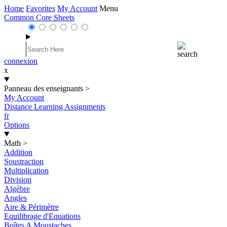
Home
Favorites
My Account
Menu
Common Core Sheets
connexion
x
Panneau des enseignants
>
My Account
Distance Learning Assignments
fr
Options
Math
>
Addition
Soustraction
Multiplication
Division
Algèbre
Angles
Aire & Périmètre
Equilibrage d'Equations
Boîtes A Moustaches