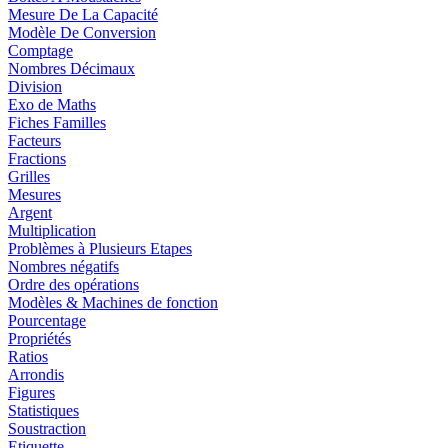
Mesure De La Capacité
Modèle De Conversion
Comptage
Nombres Décimaux
Division
Exo de Maths
Fiches Familles
Facteurs
Fractions
Grilles
Mesures
Argent
Multiplication
Problèmes à Plusieurs Etapes
Nombres négatifs
Ordre des opérations
Modèles & Machines de fonction
Pourcentage
Propriétés
Ratios
Arrondis
Figures
Statistiques
Soustraction
Etiquette