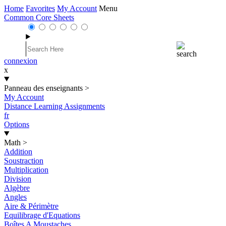
Home
Favorites
My Account
Menu
Common Core Sheets
connexion
x
Panneau des enseignants
>
My Account
Distance Learning Assignments
fr
Options
Math
>
Addition
Soustraction
Multiplication
Division
Algèbre
Angles
Aire & Périmètre
Equilibrage d'Equations
Boîtes A Moustaches