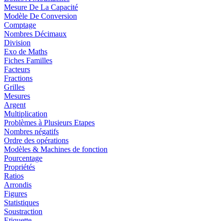
Mesure De La Capacité
Modèle De Conversion
Comptage
Nombres Décimaux
Division
Exo de Maths
Fiches Familles
Facteurs
Fractions
Grilles
Mesures
Argent
Multiplication
Problèmes à Plusieurs Etapes
Nombres négatifs
Ordre des opérations
Modèles & Machines de fonction
Pourcentage
Propriétés
Ratios
Arrondis
Figures
Statistiques
Soustraction
Etiquette