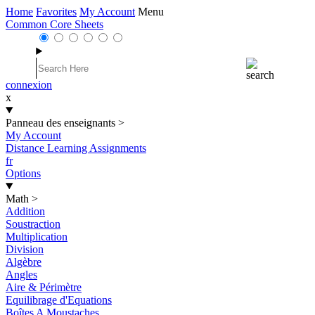
Home
Favorites
My Account
Menu
Common Core Sheets
connexion
x
Panneau des enseignants
>
My Account
Distance Learning Assignments
fr
Options
Math
>
Addition
Soustraction
Multiplication
Division
Algèbre
Angles
Aire & Périmètre
Equilibrage d'Equations
Boîtes A Moustaches