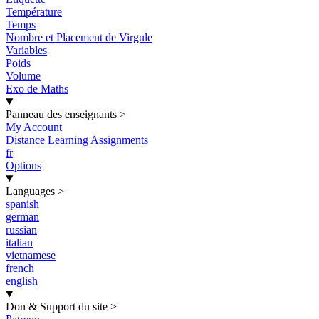
Température
Temps
Nombre et Placement de Virgule
Variables
Poids
Volume
Exo de Maths
Panneau des enseignants
>
My Account
Distance Learning Assignments
fr
Options
Languages
>
spanish
german
russian
italian
vietnamese
french
english
Don & Support du site
>