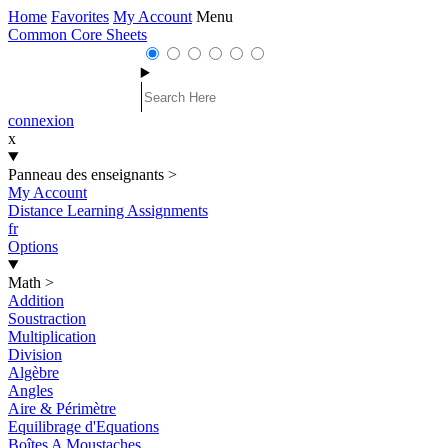
Home
Favorites
My Account
Menu
Common Core Sheets
connexion
x
Panneau des enseignants
>
My Account
Distance Learning Assignments
fr
Options
Math
>
Addition
Soustraction
Multiplication
Division
Algèbre
Angles
Aire & Périmètre
Equilibrage d'Equations
Boîtes A Moustaches