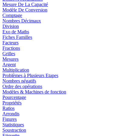
Mesure De La Capacité
Modèle De Conversion
Comptage
Nombres Décimaux
Division
Exo de Maths
Fiches Familles
Facteurs
Fractions
Grilles
Mesures
Argent
Multiplication
Problèmes à Plusieurs Etapes
Nombres négatifs
Ordre des opérations
Modèles & Machines de fonction
Pourcentage
Propriétés
Ratios
Arrondis
Figures
Statistiques
Soustraction
Etiquette