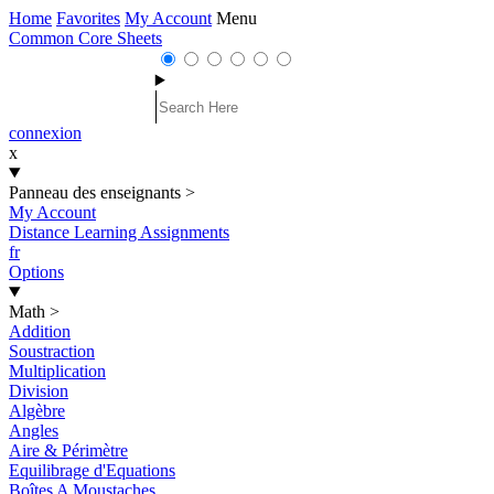
Home
Favorites
My Account
Menu
Common Core Sheets
connexion
x
Panneau des enseignants
>
My Account
Distance Learning Assignments
fr
Options
Math
>
Addition
Soustraction
Multiplication
Division
Algèbre
Angles
Aire & Périmètre
Equilibrage d'Equations
Boîtes A Moustaches