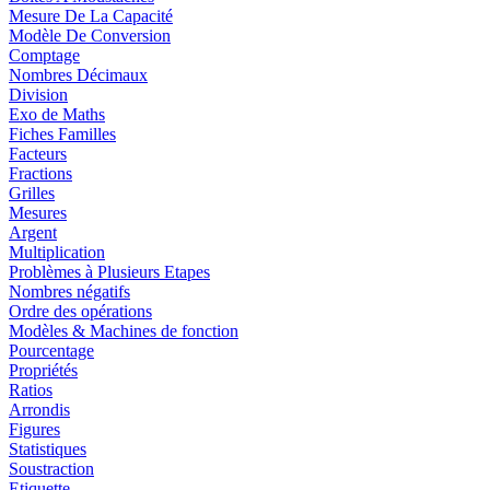
Mesure De La Capacité
Modèle De Conversion
Comptage
Nombres Décimaux
Division
Exo de Maths
Fiches Familles
Facteurs
Fractions
Grilles
Mesures
Argent
Multiplication
Problèmes à Plusieurs Etapes
Nombres négatifs
Ordre des opérations
Modèles & Machines de fonction
Pourcentage
Propriétés
Ratios
Arrondis
Figures
Statistiques
Soustraction
Etiquette