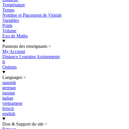
Température
Temps
Nombre et Placement de Virgule
Variables
Poids
Volume
Exo de Maths
Panneau des enseignants
>
My Account
Distance Learning Assignments
fr
Options
Languages
>
spanish
german
russian
italian
vietnamese
french
english
Don & Support du site
>