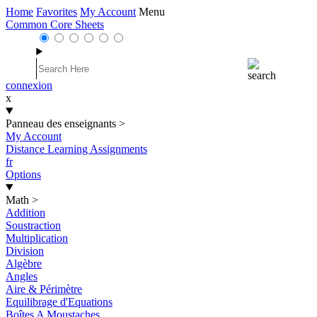
Home
Favorites
My Account
Menu
Common Core Sheets
connexion
x
Panneau des enseignants
>
My Account
Distance Learning Assignments
fr
Options
Math
>
Addition
Soustraction
Multiplication
Division
Algèbre
Angles
Aire & Périmètre
Equilibrage d'Equations
Boîtes A Moustaches