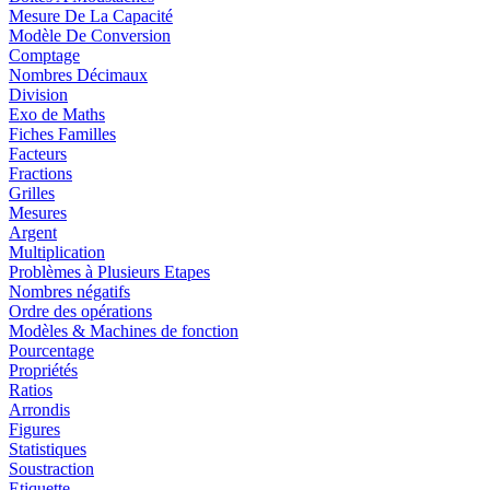
Mesure De La Capacité
Modèle De Conversion
Comptage
Nombres Décimaux
Division
Exo de Maths
Fiches Familles
Facteurs
Fractions
Grilles
Mesures
Argent
Multiplication
Problèmes à Plusieurs Etapes
Nombres négatifs
Ordre des opérations
Modèles & Machines de fonction
Pourcentage
Propriétés
Ratios
Arrondis
Figures
Statistiques
Soustraction
Etiquette