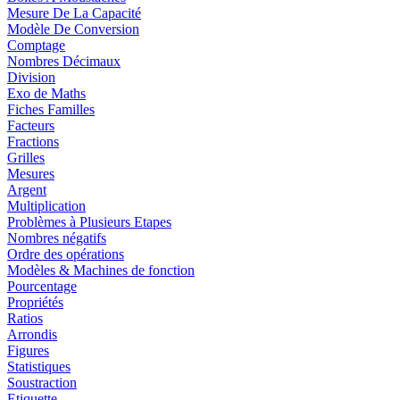
Mesure De La Capacité
Modèle De Conversion
Comptage
Nombres Décimaux
Division
Exo de Maths
Fiches Familles
Facteurs
Fractions
Grilles
Mesures
Argent
Multiplication
Problèmes à Plusieurs Etapes
Nombres négatifs
Ordre des opérations
Modèles & Machines de fonction
Pourcentage
Propriétés
Ratios
Arrondis
Figures
Statistiques
Soustraction
Etiquette