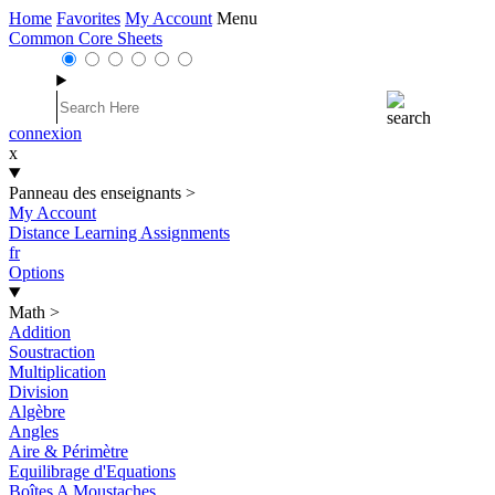
Home
Favorites
My Account
Menu
Common Core Sheets
connexion
x
Panneau des enseignants
>
My Account
Distance Learning Assignments
fr
Options
Math
>
Addition
Soustraction
Multiplication
Division
Algèbre
Angles
Aire & Périmètre
Equilibrage d'Equations
Boîtes A Moustaches