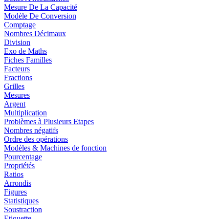
Mesure De La Capacité
Modèle De Conversion
Comptage
Nombres Décimaux
Division
Exo de Maths
Fiches Familles
Facteurs
Fractions
Grilles
Mesures
Argent
Multiplication
Problèmes à Plusieurs Etapes
Nombres négatifs
Ordre des opérations
Modèles & Machines de fonction
Pourcentage
Propriétés
Ratios
Arrondis
Figures
Statistiques
Soustraction
Etiquette