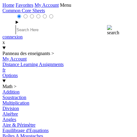
Home
Favorites
My Account
Menu
Common Core Sheets
connexion
x
Panneau des enseignants
>
My Account
Distance Learning Assignments
fr
Options
Math
>
Addition
Soustraction
Multiplication
Division
Algèbre
Angles
Aire & Périmètre
Equilibrage d'Equations
Boîtes A Moustaches