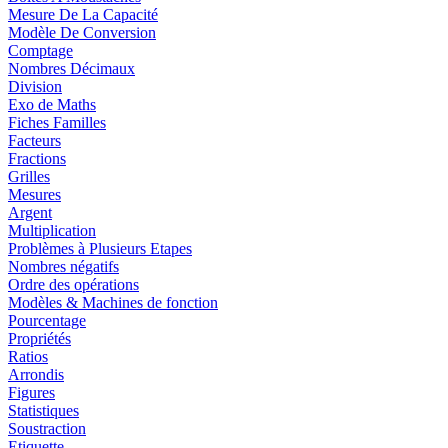
Mesure De La Capacité
Modèle De Conversion
Comptage
Nombres Décimaux
Division
Exo de Maths
Fiches Familles
Facteurs
Fractions
Grilles
Mesures
Argent
Multiplication
Problèmes à Plusieurs Etapes
Nombres négatifs
Ordre des opérations
Modèles & Machines de fonction
Pourcentage
Propriétés
Ratios
Arrondis
Figures
Statistiques
Soustraction
Etiquette