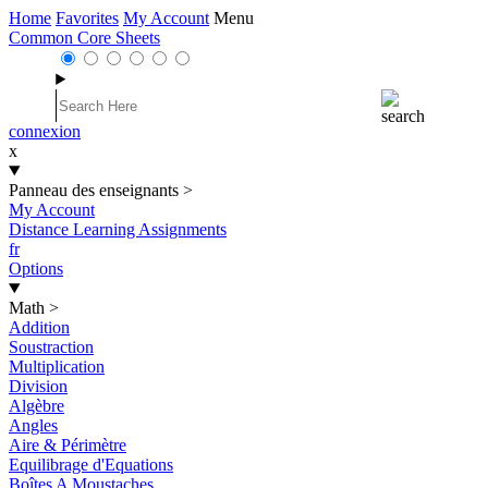
Home
Favorites
My Account
Menu
Common Core Sheets
connexion
x
Panneau des enseignants
>
My Account
Distance Learning Assignments
fr
Options
Math
>
Addition
Soustraction
Multiplication
Division
Algèbre
Angles
Aire & Périmètre
Equilibrage d'Equations
Boîtes A Moustaches