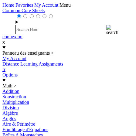
Home
Favorites
My Account
Menu
Common Core Sheets
connexion
x
Panneau des enseignants
>
My Account
Distance Learning Assignments
fr
Options
Math
>
Addition
Soustraction
Multiplication
Division
Algèbre
Angles
Aire & Périmètre
Equilibrage d'Equations
Boîtes A Moustaches