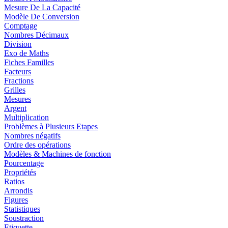
Mesure De La Capacité
Modèle De Conversion
Comptage
Nombres Décimaux
Division
Exo de Maths
Fiches Familles
Facteurs
Fractions
Grilles
Mesures
Argent
Multiplication
Problèmes à Plusieurs Etapes
Nombres négatifs
Ordre des opérations
Modèles & Machines de fonction
Pourcentage
Propriétés
Ratios
Arrondis
Figures
Statistiques
Soustraction
Etiquette