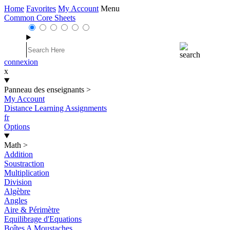
Home
Favorites
My Account
Menu
Common Core Sheets
connexion
x
Panneau des enseignants
>
My Account
Distance Learning Assignments
fr
Options
Math
>
Addition
Soustraction
Multiplication
Division
Algèbre
Angles
Aire & Périmètre
Equilibrage d'Equations
Boîtes A Moustaches