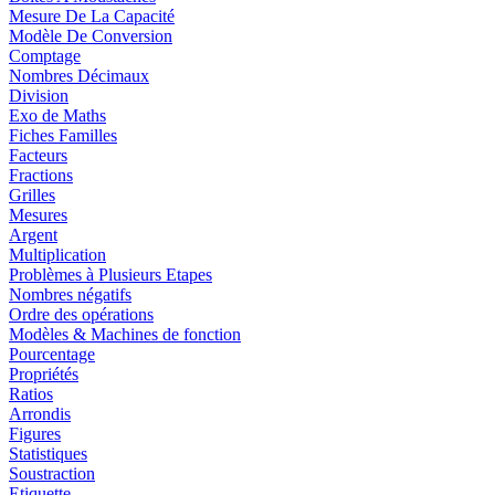
Mesure De La Capacité
Modèle De Conversion
Comptage
Nombres Décimaux
Division
Exo de Maths
Fiches Familles
Facteurs
Fractions
Grilles
Mesures
Argent
Multiplication
Problèmes à Plusieurs Etapes
Nombres négatifs
Ordre des opérations
Modèles & Machines de fonction
Pourcentage
Propriétés
Ratios
Arrondis
Figures
Statistiques
Soustraction
Etiquette