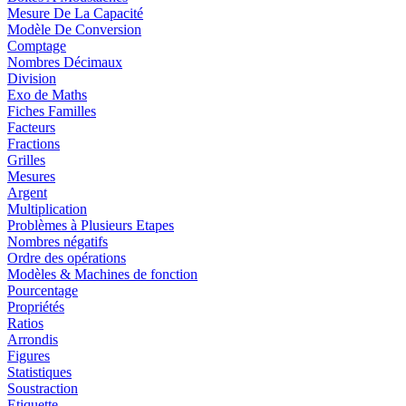
Mesure De La Capacité
Modèle De Conversion
Comptage
Nombres Décimaux
Division
Exo de Maths
Fiches Familles
Facteurs
Fractions
Grilles
Mesures
Argent
Multiplication
Problèmes à Plusieurs Etapes
Nombres négatifs
Ordre des opérations
Modèles & Machines de fonction
Pourcentage
Propriétés
Ratios
Arrondis
Figures
Statistiques
Soustraction
Etiquette