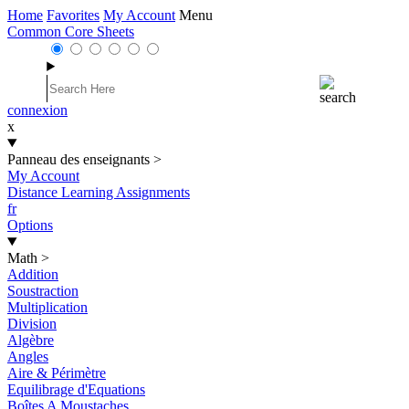
Home
Favorites
My Account
Menu
Common Core Sheets
connexion
x
Panneau des enseignants
>
My Account
Distance Learning Assignments
fr
Options
Math
>
Addition
Soustraction
Multiplication
Division
Algèbre
Angles
Aire & Périmètre
Equilibrage d'Equations
Boîtes A Moustaches