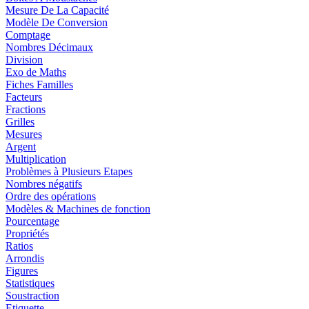
Mesure De La Capacité
Modèle De Conversion
Comptage
Nombres Décimaux
Division
Exo de Maths
Fiches Familles
Facteurs
Fractions
Grilles
Mesures
Argent
Multiplication
Problèmes à Plusieurs Etapes
Nombres négatifs
Ordre des opérations
Modèles & Machines de fonction
Pourcentage
Propriétés
Ratios
Arrondis
Figures
Statistiques
Soustraction
Etiquette