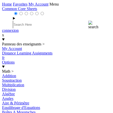
Home
Favorites
My Account
Menu
Common Core Sheets
connexion
x
Panneau des enseignants
>
My Account
Distance Learning Assignments
fr
Options
Math
>
Addition
Soustraction
Multiplication
Division
Algèbre
Angles
Aire & Périmètre
Equilibrage d'Equations
Boîtes A Moustaches