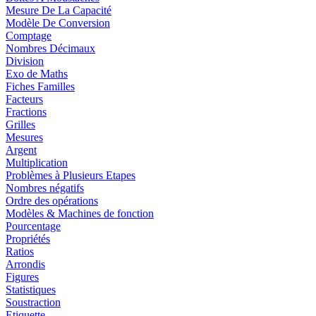
Mesure De La Capacité
Modèle De Conversion
Comptage
Nombres Décimaux
Division
Exo de Maths
Fiches Familles
Facteurs
Fractions
Grilles
Mesures
Argent
Multiplication
Problèmes à Plusieurs Etapes
Nombres négatifs
Ordre des opérations
Modèles & Machines de fonction
Pourcentage
Propriétés
Ratios
Arrondis
Figures
Statistiques
Soustraction
Etiquette