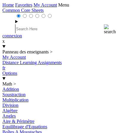
Home
Favorites
My Account
Menu
Common Core Sheets
connexion
x
Panneau des enseignants
>
My Account
Distance Learning Assignments
fr
Options
Math
>
Addition
Soustraction
Multiplication
Division
Algèbre
Angles
Aire & Périmètre
Equilibrage d'Equations
Boîtes A Moustaches