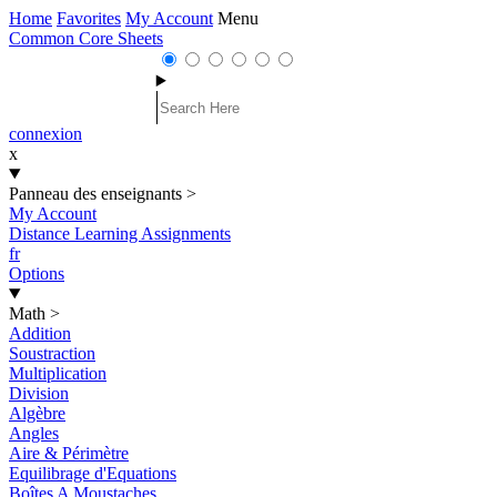
Home
Favorites
My Account
Menu
Common Core Sheets
connexion
x
Panneau des enseignants
>
My Account
Distance Learning Assignments
fr
Options
Math
>
Addition
Soustraction
Multiplication
Division
Algèbre
Angles
Aire & Périmètre
Equilibrage d'Equations
Boîtes A Moustaches