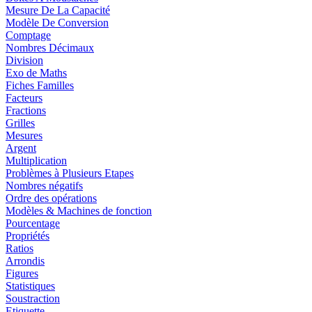
Mesure De La Capacité
Modèle De Conversion
Comptage
Nombres Décimaux
Division
Exo de Maths
Fiches Familles
Facteurs
Fractions
Grilles
Mesures
Argent
Multiplication
Problèmes à Plusieurs Etapes
Nombres négatifs
Ordre des opérations
Modèles & Machines de fonction
Pourcentage
Propriétés
Ratios
Arrondis
Figures
Statistiques
Soustraction
Etiquette