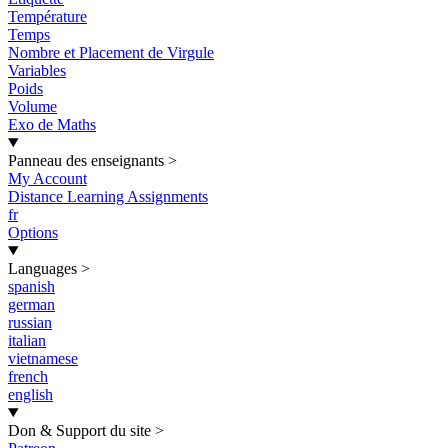
Température
Temps
Nombre et Placement de Virgule
Variables
Poids
Volume
Exo de Maths
Panneau des enseignants
>
My Account
Distance Learning Assignments
fr
Options
Languages
>
spanish
german
russian
italian
vietnamese
french
english
Don & Support du site
>