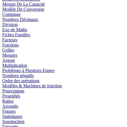
Mesure De La Capacité
Modèle De Conversion
Comptage
Nombres Décimaux
Division
Exo de Maths
Fiches Familles
Facteurs
Fractions
Grilles
Mesures
Argent
Multiplication
Problèmes à Plusieurs Etapes
Nombres négatifs
Ordre des opérations
Modèles & Machines de fonction
Pourcentage
Propriétés
Ratios
Arrondis
Figures
Statistiques
Soustraction
Etiquette