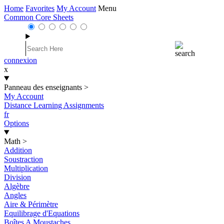
Home
Favorites
My Account
Menu
Common Core Sheets
connexion
x
Panneau des enseignants
>
My Account
Distance Learning Assignments
fr
Options
Math
>
Addition
Soustraction
Multiplication
Division
Algèbre
Angles
Aire & Périmètre
Equilibrage d'Equations
Boîtes A Moustaches