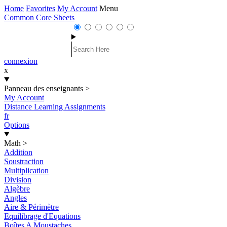
Home
Favorites
My Account
Menu
Common Core Sheets
connexion
x
Panneau des enseignants
>
My Account
Distance Learning Assignments
fr
Options
Math
>
Addition
Soustraction
Multiplication
Division
Algèbre
Angles
Aire & Périmètre
Equilibrage d'Equations
Boîtes A Moustaches