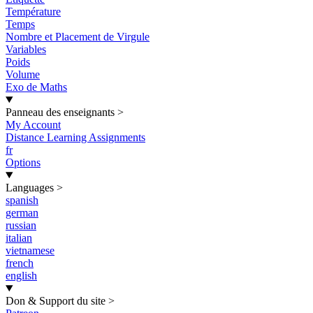
Température
Temps
Nombre et Placement de Virgule
Variables
Poids
Volume
Exo de Maths
Panneau des enseignants
>
My Account
Distance Learning Assignments
fr
Options
Languages
>
spanish
german
russian
italian
vietnamese
french
english
Don & Support du site
>