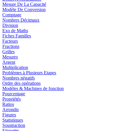
Mesure De La Capacité
Modèle De Conversion
Comptage
Nombres Décimaux
Division
Exo de Maths
Fiches Familles
Facteurs
Fractions
Grilles
Mesures
Argent
Multiplication
Problèmes à Plusieurs Etapes
Nombres négatifs
Ordre des opérations
Modèles & Machines de fonction
Pourcentage
Propriétés
Ratios
Arrondis
Figures
Statistiques
Soustraction
Etiquette