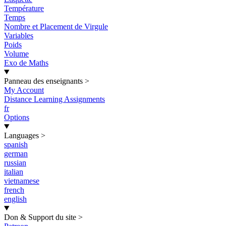
Température
Temps
Nombre et Placement de Virgule
Variables
Poids
Volume
Exo de Maths
Panneau des enseignants
>
My Account
Distance Learning Assignments
fr
Options
Languages
>
spanish
german
russian
italian
vietnamese
french
english
Don & Support du site
>