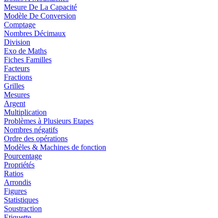
Mesure De La Capacité
Modèle De Conversion
Comptage
Nombres Décimaux
Division
Exo de Maths
Fiches Familles
Facteurs
Fractions
Grilles
Mesures
Argent
Multiplication
Problèmes à Plusieurs Etapes
Nombres négatifs
Ordre des opérations
Modèles & Machines de fonction
Pourcentage
Propriétés
Ratios
Arrondis
Figures
Statistiques
Soustraction
Etiquette