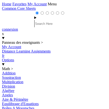
Home
Favorites
My Account
Menu
Common Core Sheets
connexion
x
Panneau des enseignants
>
My Account
Distance Learning Assignments
fr
Options
Math
>
Addition
Soustraction
Multiplication
Division
Algèbre
Angles
Aire & Périmètre
Equilibrage d'Equations
Boîtes A Moustaches