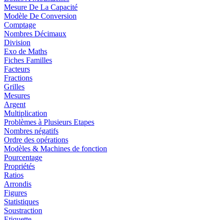
Mesure De La Capacité
Modèle De Conversion
Comptage
Nombres Décimaux
Division
Exo de Maths
Fiches Familles
Facteurs
Fractions
Grilles
Mesures
Argent
Multiplication
Problèmes à Plusieurs Etapes
Nombres négatifs
Ordre des opérations
Modèles & Machines de fonction
Pourcentage
Propriétés
Ratios
Arrondis
Figures
Statistiques
Soustraction
Etiquette