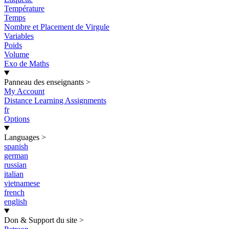
Température
Temps
Nombre et Placement de Virgule
Variables
Poids
Volume
Exo de Maths
Panneau des enseignants
>
My Account
Distance Learning Assignments
fr
Options
Languages
>
spanish
german
russian
italian
vietnamese
french
english
Don & Support du site
>