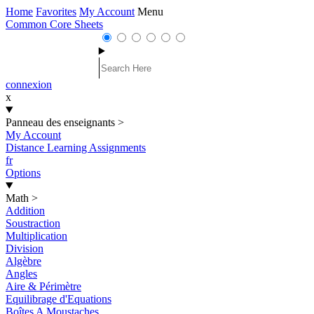
Home
Favorites
My Account
Menu
Common Core Sheets
connexion
x
Panneau des enseignants
>
My Account
Distance Learning Assignments
fr
Options
Math
>
Addition
Soustraction
Multiplication
Division
Algèbre
Angles
Aire & Périmètre
Equilibrage d'Equations
Boîtes A Moustaches