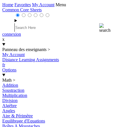
Home
Favorites
My Account
Menu
Common Core Sheets
connexion
x
Panneau des enseignants
>
My Account
Distance Learning Assignments
fr
Options
Math
>
Addition
Soustraction
Multiplication
Division
Algèbre
Angles
Aire & Périmètre
Equilibrage d'Equations
Boîtes A Moustaches