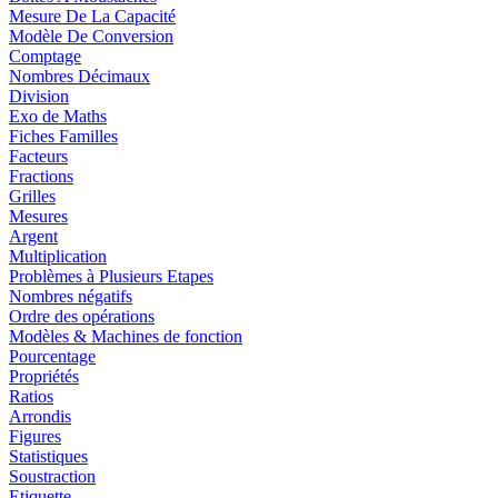
Mesure De La Capacité
Modèle De Conversion
Comptage
Nombres Décimaux
Division
Exo de Maths
Fiches Familles
Facteurs
Fractions
Grilles
Mesures
Argent
Multiplication
Problèmes à Plusieurs Etapes
Nombres négatifs
Ordre des opérations
Modèles & Machines de fonction
Pourcentage
Propriétés
Ratios
Arrondis
Figures
Statistiques
Soustraction
Etiquette