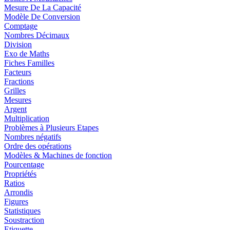
Mesure De La Capacité
Modèle De Conversion
Comptage
Nombres Décimaux
Division
Exo de Maths
Fiches Familles
Facteurs
Fractions
Grilles
Mesures
Argent
Multiplication
Problèmes à Plusieurs Etapes
Nombres négatifs
Ordre des opérations
Modèles & Machines de fonction
Pourcentage
Propriétés
Ratios
Arrondis
Figures
Statistiques
Soustraction
Etiquette