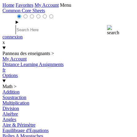
Home
Favorites
My Account
Menu
Common Core Sheets
connexion
x
Panneau des enseignants
>
My Account
Distance Learning Assignments
fr
Options
Math
>
Addition
Soustraction
Multiplication
Division
Algèbre
Angles
Aire & Périmètre
Equilibrage d'Equations
Boîtes A Moustaches