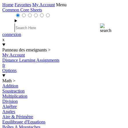
Home
Favorites
My Account
Menu
Common Core Sheets
connexion
x
Panneau des enseignants
>
My Account
Distance Learning Assignments
fr
Options
Math
>
Addition
Soustraction
Multiplication
Division
Algèbre
Angles
Aire & Périmètre
Equilibrage d'Equations
Boîtes A Moustaches