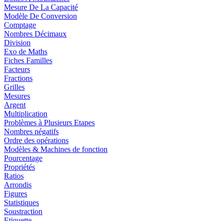
Mesure De La Capacité
Modèle De Conversion
Comptage
Nombres Décimaux
Division
Exo de Maths
Fiches Familles
Facteurs
Fractions
Grilles
Mesures
Argent
Multiplication
Problèmes à Plusieurs Etapes
Nombres négatifs
Ordre des opérations
Modèles & Machines de fonction
Pourcentage
Propriétés
Ratios
Arrondis
Figures
Statistiques
Soustraction
Etiquette