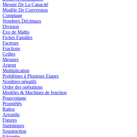
Mesure De La Capacité
Modèle De Conversion
Comptage
Nombres Décimaux
Division
Exo de Maths
Fiches Familles
Facteurs
Fractions
Grilles
Mesures
Argent
Multiplication
Problèmes à Plusieurs Etapes
Nombres négatifs
Ordre des opérations
Modèles & Machines de fonction
Pourcentage
Propriétés
Ratios
Arrondis
Figures
Statistiques
Soustraction
Etiquette