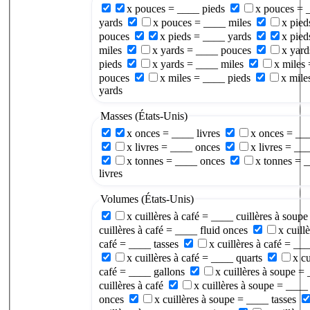
x pouces = ____ pieds
x pouces = 
yards
x pouces = ____ miles
x pied
pouces
x pieds = ____ yards
x pied
miles
x yards = ____ pouces
x yard
pieds
x yards = ____ miles
x miles
pouces
x miles = ____ pieds
x mile
yards
Masses (États-Unis)
x onces = ____ livres
x onces = __
x livres = ____ onces
x livres = __
x tonnes = ____ onces
x tonnes = 
livres
Volumes (États-Unis)
x cuillères à café = ____ cuillères à soupe
cuillères à café = ____ fluid onces
x cuillè
café = ____ tasses
x cuillères à café = ___
x cuillères à café = ____ quarts
x cu
café = ____ gallons
x cuillères à soupe =
cuillères à café
x cuillères à soupe = ____ 
onces
x cuillères à soupe = ____ tasses