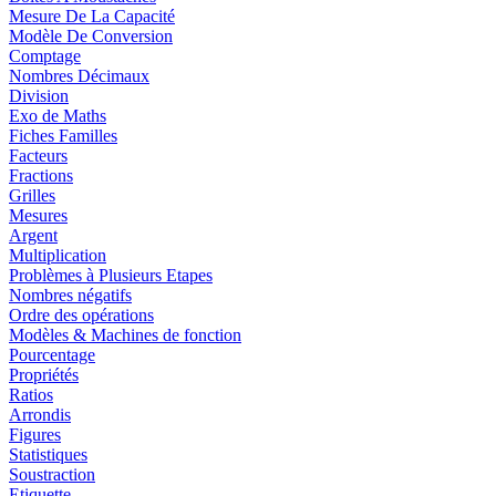
Mesure De La Capacité
Modèle De Conversion
Comptage
Nombres Décimaux
Division
Exo de Maths
Fiches Familles
Facteurs
Fractions
Grilles
Mesures
Argent
Multiplication
Problèmes à Plusieurs Etapes
Nombres négatifs
Ordre des opérations
Modèles & Machines de fonction
Pourcentage
Propriétés
Ratios
Arrondis
Figures
Statistiques
Soustraction
Etiquette