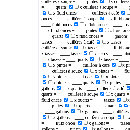
cuillères à soupe = ____ pintes
x cuillères
= ____ quarts
x cuillères à soupe = ____ 
x fluid onces = ____ cuillères à café
onces = ____ cuillères à soupe
x fluid on
____ fluid onces
x fluid onces = ____ tas
x fluid onces = ____ pintes
x fluid onc
____ quarts
x fluid onces = ____ gallons
tasses = ____ cuillères à café
x tasses = _
cuillères à soupe
x tasses = ____ fluid on
x tasses = ____ tasses
x tasses = ____ pin
x tasses = ____ quarts
x tasses = ____ 
x pintes = ____ cuillères à café
x pi
____ cuillères à soupe
x pintes = ____ flu
x pintes = ____ tasses
x pintes = __
x pintes = ____ quarts
x pintes = _
gallons
x quarts = ____ cuillères à café
quarts = ____ cuillères à soupe
x quarts =
fluid onces
x quarts = ____ tasses
x
____ pintes
x quarts = ____ quarts
= ____ gallons
x gallons = ____ cuillères 
x gallons = ____ cuillères à soupe
x
= ____ fluid onces
x gallons = ____ tasse
gallons = ____ pintes
x gallons = ____ qu