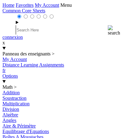
Home
Favorites
My Account
Menu
Common Core Sheets
connexion
x
Panneau des enseignants
>
My Account
Distance Learning Assignments
fr
Options
Math
>
Addition
Soustraction
Multiplication
Division
Algèbre
Angles
Aire & Périmètre
Equilibrage d'Equations
Boîtes A Moustaches