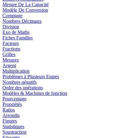
Mesure De La Capacité
Modèle De Conversion
Comptage
Nombres Décimaux
Division
Exo de Maths
Fiches Familles
Facteurs
Fractions
Grilles
Mesures
Argent
Multiplication
Problèmes à Plusieurs Etapes
Nombres négatifs
Ordre des opérations
Modèles & Machines de fonction
Pourcentage
Propriétés
Ratios
Arrondis
Figures
Statistiques
Soustraction
Etiquette