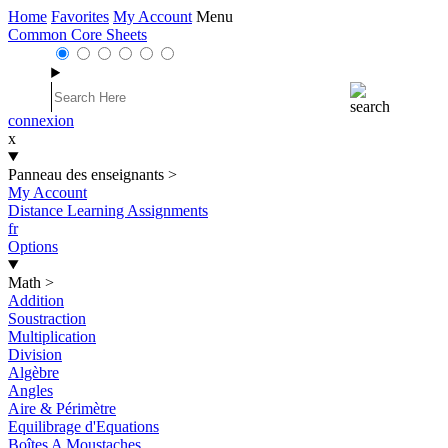
Home
Favorites
My Account
Menu
Common Core Sheets
connexion
x
Panneau des enseignants
>
My Account
Distance Learning Assignments
fr
Options
Math
>
Addition
Soustraction
Multiplication
Division
Algèbre
Angles
Aire & Périmètre
Equilibrage d'Equations
Boîtes A Moustaches