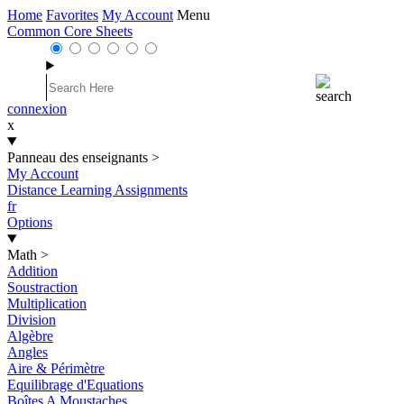
Home
Favorites
My Account
Menu
Common Core Sheets
connexion
x
Panneau des enseignants
>
My Account
Distance Learning Assignments
fr
Options
Math
>
Addition
Soustraction
Multiplication
Division
Algèbre
Angles
Aire & Périmètre
Equilibrage d'Equations
Boîtes A Moustaches