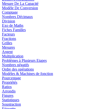
Mesure De La Capacité
Modèle De Conversion
Comptage
Nombres Décimaux
Division
Exo de Maths
Fiches Familles
Facteurs
Fractions
Grilles
Mesures
Argent
Multiplication
Problèmes à Plusieurs Etapes
Nombres négatifs
Ordre des opérations
Modèles & Machines de fonction
Pourcentage
Propriétés
Ratios
Arrondis
Figures
Statistiques
Soustraction
Etiquette