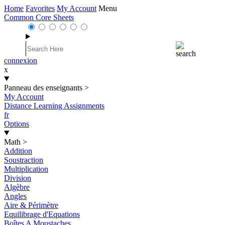
Home
Favorites
My Account
Menu
Common Core Sheets
connexion
x
Panneau des enseignants
>
My Account
Distance Learning Assignments
fr
Options
Math
>
Addition
Soustraction
Multiplication
Division
Algèbre
Angles
Aire & Périmètre
Equilibrage d'Equations
Boîtes A Moustaches