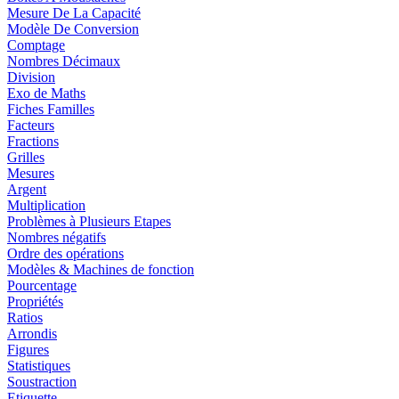
Mesure De La Capacité
Modèle De Conversion
Comptage
Nombres Décimaux
Division
Exo de Maths
Fiches Familles
Facteurs
Fractions
Grilles
Mesures
Argent
Multiplication
Problèmes à Plusieurs Etapes
Nombres négatifs
Ordre des opérations
Modèles & Machines de fonction
Pourcentage
Propriétés
Ratios
Arrondis
Figures
Statistiques
Soustraction
Etiquette