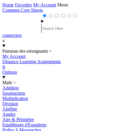
Home
Favorites
My Account
Menu
Common Core Sheets
connexion
x
Panneau des enseignants
>
My Account
Distance Learning Assignments
fr
Options
Math
>
Addition
Soustraction
Multiplication
Division
Algèbre
Angles
Aire & Périmètre
Equilibrage d'Equations
Boîtes A Moustaches