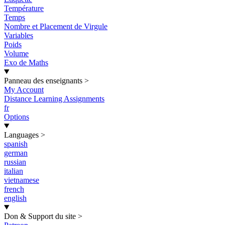
Température
Temps
Nombre et Placement de Virgule
Variables
Poids
Volume
Exo de Maths
Panneau des enseignants
>
My Account
Distance Learning Assignments
fr
Options
Languages
>
spanish
german
russian
italian
vietnamese
french
english
Don & Support du site
>