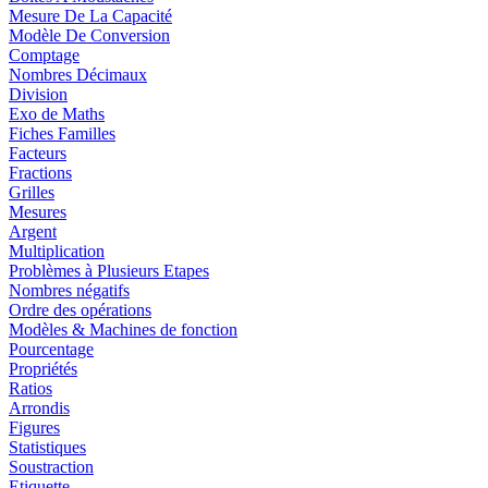
Mesure De La Capacité
Modèle De Conversion
Comptage
Nombres Décimaux
Division
Exo de Maths
Fiches Familles
Facteurs
Fractions
Grilles
Mesures
Argent
Multiplication
Problèmes à Plusieurs Etapes
Nombres négatifs
Ordre des opérations
Modèles & Machines de fonction
Pourcentage
Propriétés
Ratios
Arrondis
Figures
Statistiques
Soustraction
Etiquette